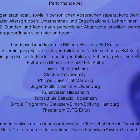
Performance Art
en stattfinden, sowie in persönlichen Absprachen separat konzipiert
aller Altersgruppen, Unternehmen und Organisationen, Lehrer*innen, 
/2 Stunden und kann nach persönlicher Absprache erweitert werd
traggeber*innen sind unter anderem:
Landesverband kulturelle Bildung Hessen / FSJ Kultur
esvereinigung Kulturelle Jugendbildung in Niedersachsen / FSJ Kultu
nigung Kulturelle Kinder- und Jugendbildung Schleswig-Holstein / FS
Kulturbüro Rheinland-Pfalz / FSJ Kultur
Universität Hildesheim
Stockholm University
Phillips Universität Marburg
Jugendkulturarbeit e.V. Oldenburg
Kunstverein Hildesheim
Tanzschule Saltazio Hildesheim
B-You! Programm / Claussen-Simon-Stiftung Hamburg
Theater am EvRG Erfurt
e Intensives an, in denen professionelle Tanzschaffende in Tanztrai
Reith Co-Leitung des International Dance Intensive (S)warm Up und 2