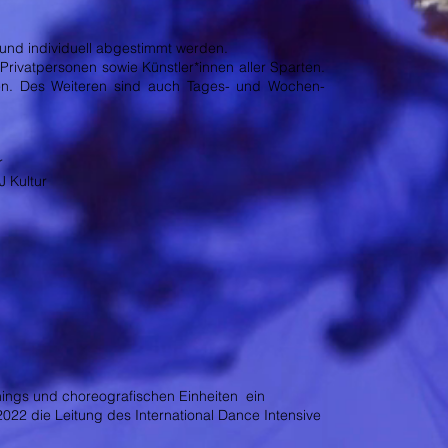
 und individuell abgestimmt werden.
Privatpersonen sowie Künstler*innen aller Sparten.
en. Des Weiteren sind auch Tages- und Wochen-
r
J Kultur
nings und choreografischen Einheiten ein
022 die Leitung des International Dance Intensive