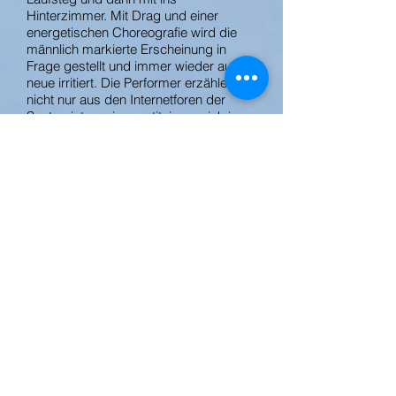
Hinterzimmer. Mit Drag und einer
energetischen Choreografie wird die
männlich markierte Erscheinung in
Frage gestellt und immer wieder aufs
neue irritiert. Die Performer erzählen
nicht nur aus den Internetforen der
Sextouristen, sie prostituieren sich im
Rahmen einer performativen Party und
gehen mit dem Publikum für Geld
sexuelle Dienste ein und machen damit
das Phänomen Sextourismus live
erfahrbar.
Theater für Niedersachsen Hildesheim
und Hannover
Premiere 26. April 2013
Inszenierung: Peer Ziegler
Choreographie: René Reith
Performance: Marco Barsda, Erik
Günther, Felix S., Eric Christopher
Straube