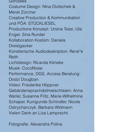
Gonzales
Costume Design: Nina Divitschek &
Meret Zürcher
Creative Production & Kommunikation
und PÖA: STÜCKLIESEL
Productions Konzept: Ursina Tossi, Uta
Engel, Sina Rundel
Kollaboration Kostüm: Daniela
Dreisigacker
Künstlerische Audiodeskription: René
*e
Reith
Lichtdesign: Ricarda Köneke
Musik: CocoRosie
Performance, DGS, Access Beratung:
Dodzi Dougban
Video: Friederike Höppner
Gebärdensprachdolmetschteam: Anna
Warler, Susanne Fritz, Marie-Wilhelmine
Schaper, Kunigunde Schindler, Nicole
Ostrycharczyk, Barbara Widmann
Vielen Dank an Liza Lamprecht.
Fotografie: Alexandra Polina