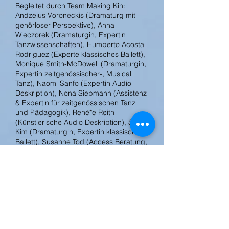
Begleitet durch Team Making Kin:
Andzejus Voroneckis (Dramaturg mit
gehörloser Perspektive), Anna
Wieczorek (Dramaturgin, Expertin
Tanzwissenschaften), Humberto Acosta
Rodriguez (Experte klassisches Ballett),
Monique Smith-McDowell (Dramaturgin,
Expertin zeitgenössischer-, Musical
Tanz), Naomi Sanfo (Expertin Audio
Deskription), Nona Siepmann (Assistenz
& Expertin für zeitgenössischen Tanz
und Pädagogik), René*e Reith
(Künstlerische Audio Deskription), Su Jin
Kim (Dramaturgin, Expertin klassisches
Ballett), Susanne Tod (Access Beratung,
DGS), Uta Engel (Dramaturgin; Expertin
Urban Styles), Yeliz Pazar
SWAN FATE ist eine Produktion von
Ursina Tossi & EXCESSIVE SHOWING
koproduziert von Kampnagel Hamburg.
Gefördert durch die Freie und
Hansestadt Hamburg, Behörde für